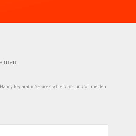
Leimen.
 Handy-Reparatur-Service? Schreib uns und wir melden