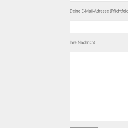
Bitte lasse dieses Feld leer.
Deine E-Mail-Adresse (Pflichtfeld
Ihre Nachricht