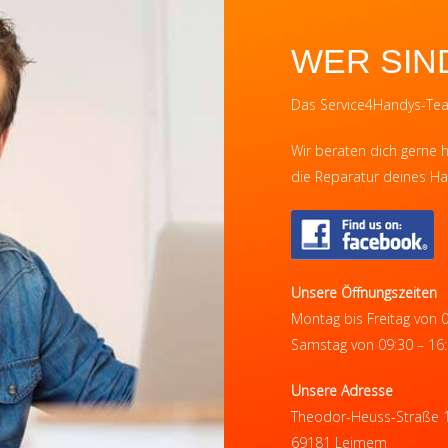
WER SIN
Das Service4Handys-Team
Wir beraten dich gerne h
die Reparatur deines Ha
Unsere Öffnungszeiten
Montag bis Freitag von 
Samstag von 09:30 – 16
Unsere Adresse
Theodor-Heuss-Straße 
69181 Leimem