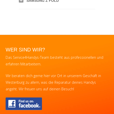
SAMSUNG Z FOLD
WER SIND WIR?
Das Service4Handys-Team besteht aus professionellen und
erfahren Mitarbeitern.
Wir beraten dich gerne hier vor Ort in unserem Geschäft in
Westerburg zu allem, was die Reparatur deines Handys
angeht. Wir freuen uns auf deinen Besuch!